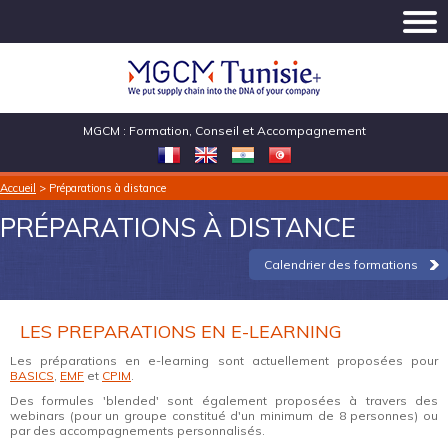
MGCM : Formation, Conseil et Accompagnement
Accueil
> Préparations à distance
PRÉPARATIONS À DISTANCE
Calendrier des formations
LES PREPARATIONS EN E-LEARNING
Les préparations en e-learning sont actuellement proposées pour
BASICS
,
EMF
et
CPIM
.
Des formules 'blended' sont également proposées à travers des
webinars (pour un groupe constitué d'un minimum de 8 personnes) ou
par des accompagnements personnalisés.