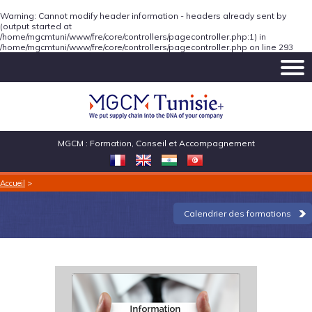
Warning
: Cannot modify header information - headers already sent by
(output started at
/home/mgcmtuni/www/fre/core/controllers/pagecontroller.php:1) in
/home/mgcmtuni/www/fre/core/controllers/pagecontroller.php
on line
293
MGCM : Formation, Conseil et Accompagnement
Accueil
>
Calendrier des formations