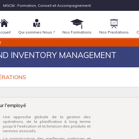
MGCM : Formation, Conseil et Accompagnement
ccueil
Qui sommes Nous ?
Nos Formations
Nos Prestations
C
T
AND INVENTORY MANAGEMENT
ÉRATIONS
ur l'employé
Une approche globale de la gestion des
opérations, de la planification à long terme
jusqu'à l'exécution et la livraison des produits et
services associés.
La connaissance des meilleures pratiques et