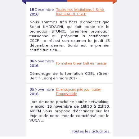
18
Decembre
Toutes nos félicitations à Sahbi
2016
KADDACHI, CSCP
Nous sommes très fiers d’annoncer que
Sahbi KADDACHI, qui fait partie de la
promotion STUN01 (première promotion
tunisienne qui préparait la certification
CSCP), a réussi son examen le jeudi 15
décembre dernier. Sahbi est le premier
certifié tunisien ...
06
Novembre
Formation Green Belt en Tunisie
2016
Démarrage de la formation CGBL (Green
Belt in Lean) en mars 2017 ...
05
Novembre
Etre toujours prêt pour traiter
2016
l'imprévisible
Lors de notre prochaine soirée networking,
le
mardi 15 novembre de 18h30 à 21h30,
MGCM
vous propose d’échanger sur les
enjeux de notre monde caractérisé par le
VUCA ...
Toutes les actualités