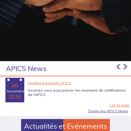
APICS News
Fenêtre d'examen APICS
06
Inscrivez-vous pour passer les examens de certifications
Novembre
de l'APICS ...
2016
Lire la suite
Toutes les APICS News
Actualités et Evénements